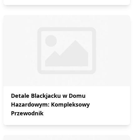
Detale Blackjacku w Domu
Hazardowym: Kompleksowy
Przewodnik