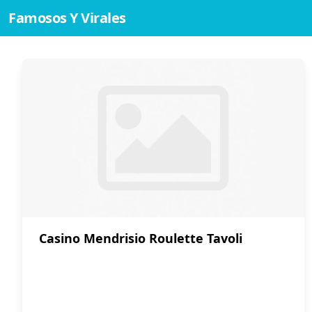
Famosos Y Virales
Casino Mendrisio Roulette Tavoli