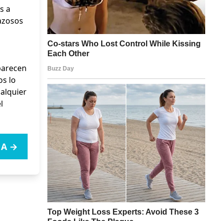
s a
azosos
parecen
s lo
alquier
l
A →