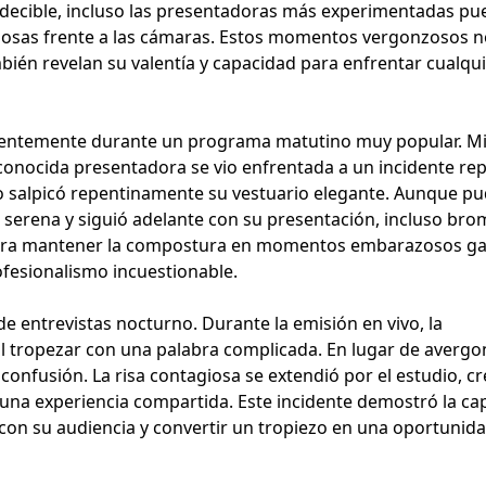
edecible, incluso las presentadoras más experimentadas p
osas frente a las cámaras. Estos momentos vergonzosos n
ién revelan su valentía y capacidad para enfrentar cualqu
ientemente durante un programa matutino muy popular. M
conocida presentadora se vio enfrentada a un incidente re
o salpicó repentinamente su vestuario elegante. Aunque p
serena y siguió adelante con su presentación, incluso br
 para mantener la compostura en momentos embarazosos ga
ofesionalismo incuestionable.
 entrevistas nocturno. Durante la emisión en vivo, la
l tropezar con una palabra complicada. En lugar de avergo
confusión. La risa contagiosa se extendió por el estudio, c
 una experiencia compartida. Este incidente demostró la ca
 con su audiencia y convertir un tropiezo en una oportunid