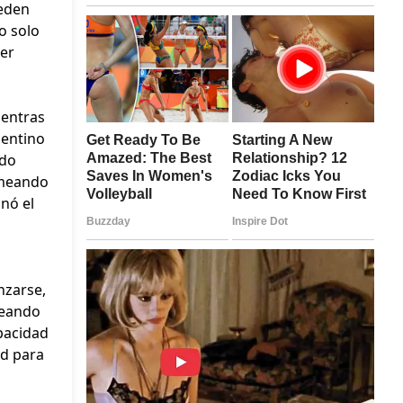
ueden
o solo
ier
ientras
pentino
udo
omeando
nó el
nzarse,
reando
pacidad
ad para